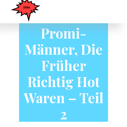
Deutsche
Promi-
Männer, Die
Früher
Richtig Hot
Waren – Teil
2