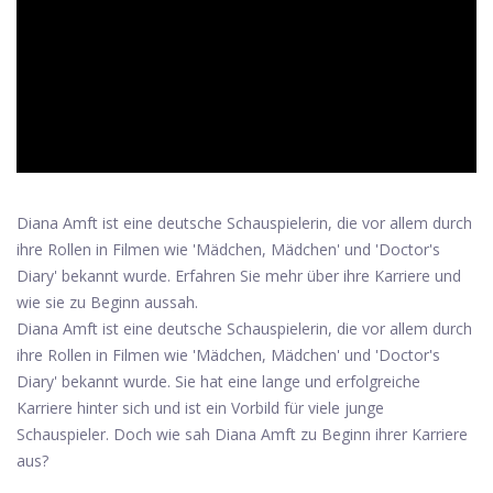
ad
Diana Amft ist eine deutsche Schauspielerin, die vor allem durch
ihre Rollen in Filmen wie 'Mädchen, Mädchen' und 'Doctor's
Diary' bekannt wurde. Erfahren Sie mehr über ihre Karriere und
wie sie zu Beginn aussah.
Diana Amft ist eine deutsche Schauspielerin, die vor allem durch
ihre Rollen in Filmen wie 'Mädchen, Mädchen' und 'Doctor's
Diary' bekannt wurde. Sie hat eine lange und erfolgreiche
Karriere hinter sich und ist ein Vorbild für viele junge
Schauspieler. Doch wie sah Diana Amft zu Beginn ihrer Karriere
aus?