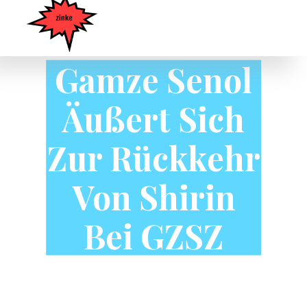
Gamze Senol
Äußert Sich
Zur Rückkehr
Von Shirin
Bei GZSZ