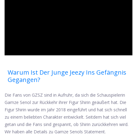
ad
Warum Ist Der Junge Jeezy Ins Gefängnis
Gegangen?
Die Fans von GZSZ sind in Aufruhr, da sich die Schauspielerin
Gamze Senol zur Rückkehr ihrer Figur Shirin geäußert hat. Die
Figur Shirin wurde im Jahr 2018 eingeführt und hat sich schnell
zu einem beliebten Charakter entwickelt. Seitdem hat sich viel
getan und die Fans sind gespannt, ob Shirin zurückkehren wird.
Wir haben alle Details zu Gamze Senols Statement.