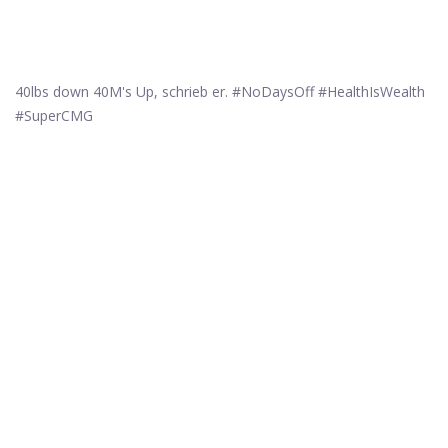
40lbs down 40M's Up, schrieb er. #NoDaysOff #HealthIsWealth
#SuperCMG