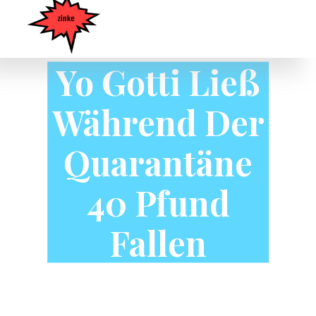
Yo Gotti Ließ
Während Der
Quarantäne
40 Pfund
Fallen