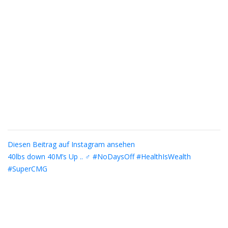
Diesen Beitrag auf Instagram ansehen
40lbs down 40M’s Up .. ‍♂️ #NoDaysOff #HealthIsWealth
#SuperCMG