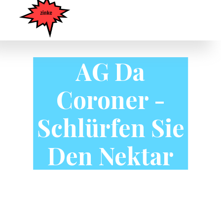
AG Da
Coroner -
Schlürfen Sie
Den Nektar