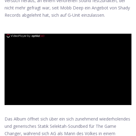
Versuch heraus, an einem verlorenen Sound festzuhalten, der
nicht mehr gefragt war, seit Mobb Deep ein Angebot von Shady
Records abgelehnt hat, sich auf G-Unit einzulassen.
ad
Das Album öffnet sich über ein sich zunehmend wiederholendes
und generisches Statik Selektah-Soundbed für The Game
Changer, während sich AG als Mann des Volkes in einem