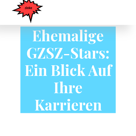
Ehemalige
GZSZ-Stars:
Ein Blick Auf
Ihre
Karrieren