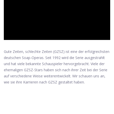
ad
Gute Zeiten, schlechte Zeiten (GZSZ) ist eine der erfolgreichsten
deutschen Soap-Operas. Seit 1992 wird die Serie ausgestrahlt
und hat viele bekannte Schauspieler hervorgebracht. Viele der
ehemaligen GZSZ-Stars haben sich nach ihrer Zeit bei der Serie
auf verschiedene Weise weiterentwickelt. Wir schauen uns an,
wie sie ihre Karrieren nach GZSZ gestaltet haben.