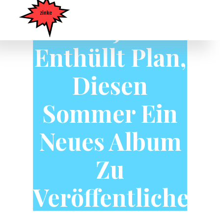
Fat Joe
Enthüllt Plan,
Diesen
Sommer Ein
Neues Album
Zu
Veröffentlichen