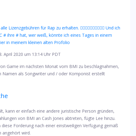
zenzgebühren für Rap zu erhalten. 🤷‍♂️🤷‍♂️🤷‍♂️🤷‍♂️🤷‍♂️ Und ich
# ihre # hat, wer weiß, könnte ich eines Tages in einem
ier in meinem kleinen alten Profolio
. April 2020 um 13:14 Uhr PDT
n von Game im nächsten Monat vom BMI zu beschlagnahmen,
 Namen als Songwriter und / oder Komponist erstellt
che
, kann er einfach eine andere juristische Person gründen,
Zahlungen von BMI an Cash Jones abtreten, fügte Lee hinzu.
nn diese Forderung nach einer einstweiligen Verfügung gemäß
 angehört wird.