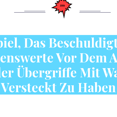
iel, Das Beschuldig
enswerte Vor Dem A
ler Übergriffe Mit W
Versteckt Zu Haben