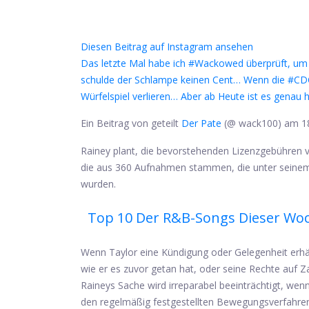
Diesen Beitrag auf Instagram ansehen
Das letzte Mal habe ich #Wackowed überprüft, um alle Li
schulde der Schlampe keinen Cent… Wenn die #CDC 
Würfelspiel verlieren… Aber ab Heute ist es genau h
Ein Beitrag von geteilt
Der Pate
(@ wack100) am 18
Rainey plant, die bevorstehenden Lizenzgebühre
die aus 360 Aufnahmen stammen, die unter seinem
wurden.
Top 10 Der R&B-Songs Dieser Wo
Wenn Taylor eine Kündigung oder Gelegenheit erhält
wie er es zuvor getan hat, oder seine Rechte auf 
Raineys Sache wird irreparabel beeinträchtigt, we
den regelmäßig festgestellten Bewegungsverfahren