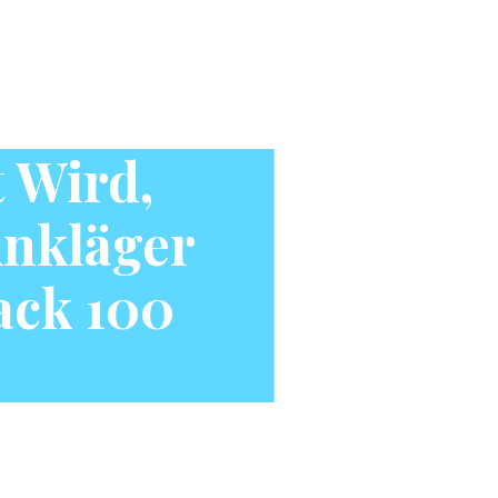
t Wird,
nkläger
ack 100