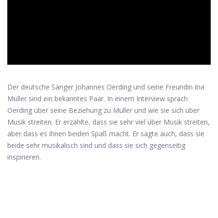
ad
Der deutsche Sänger Johannes Oerding und seine Freundin Ina
Müller sind ein bekanntes Paar. In einem Interview sprach
Oerding über seine Beziehung zu Müller und wie sie sich über
Musik streiten. Er erzählte, dass sie sehr viel über Musik streiten,
aber dass es ihnen beiden Spaß macht. Er sagte auch, dass sie
beide sehr musikalisch sind und dass sie sich gegenseitig
inspirieren.