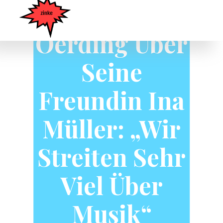
Johannes
Oerding Über
Seine
Freundin Ina
Müller: „Wir
Streiten Sehr
Viel Über
Musik“