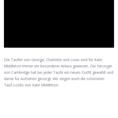
ad
Die Taufen von George, Charlotte und Louis sind für Kate
Middleton immer ein besonderer Anlass gewesen. Die Herzogin
von Cambridge hat bei jeder Taufe ein neues Outfit gewählt und
damit für Aufsehen gesorgt. Wir zeigen euch die schönsten
Tauf-Looks von Kate Middleton.