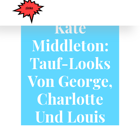
Kate
Middleton:
Tauf-Looks
Von George,
Charlotte
Und Louis