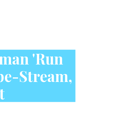
rman 'Run
pe-Stream,
t