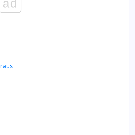
ad
raus