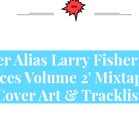
er Alias Larry Fishe
ces Volume 2' Mixta
Cover Art & Tracklis