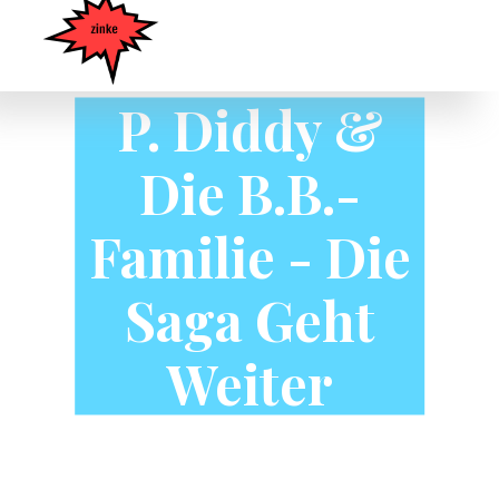
P. Diddy &
Die B.B.-
Familie - Die
Saga Geht
Weiter