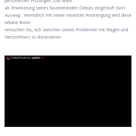
persönlichen Prüfungen. Das wäre
als Erweiterung seines faszinierenden Debüts eingestuft
Kein
Ausweg
. Vermutlich mit seiner neuesten Anstrengung wird diese
urbane Ikone
versuchen Sie, sich zwischen seinen Problemen mit Klagen und
Herzschmerz zu distanzieren.
ad