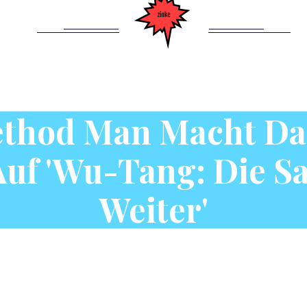
Method Man Macht Da
uf 'Wu-Tang: Die S
Weiter'