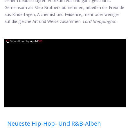
seinem beabsichtigten Publikum voll und ganz geschätzt.
Gemeinsam als Step Brothers aufnehmen, arbeiten die Freunde
aus Kindertagen, Alchemist und Evidence, mehr oder weniger
auf die gleiche Art und Weise zusammen.
Lord Steppington
.
ad
Neueste Hip-Hop- Und R&B-Alben