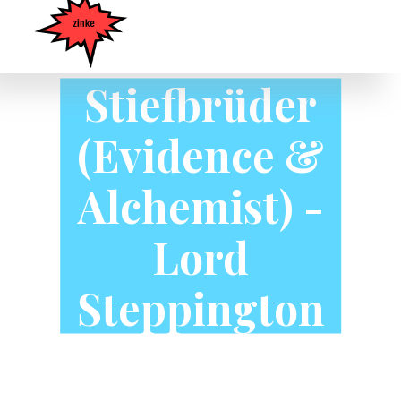
Stiefbrüder
(Evidence &
Alchemist) -
Lord
Steppington