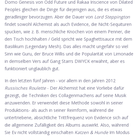
Domo Genesis von Odd Future und Rakaa Iriscience von Dilated
Peoples gleichen die Dinge für diejenigen aus, die es etwas
geradliniger bevorzugen. Aber die Dauer von
Lord Steppington
findet sowohl Alchemist als auch Evidence, die Nicht-Sequituren
spucken, wie z. B. menschliche Knochen von einem Penner, die
den Tisch hochhalten / Geld spricht wie Spaghettisauce mit dem
Basilikum (Legendary Mesh). Das alles macht ungefähr so ​​viel
Sinn wie Guru, der Bruce Willis und die Popularität von Limonade
in demselben Vers auf Gang Starrs DWYCK erwähnt, aber es
funktioniert unglaublich gut.
In den letzten fünf Jahren - vor allem in den Jahren 2012
Russisches Roulette
- Der Alchemist hat eine Vorliebe dafür
gezeigt, die Techniken des Collagenmachens auf seine Musik
anzuwenden. Er verwendet diese Methode sowohl in seiner
Produktions- als auch in seiner Reimform, während die
untertriebene, absichtliche Trittfrequenz von Evidence sich auf
die allgemeine Zufälligkeit des Albums auswirkt. Also, während
Sie Ev nicht vollständig einschalten
Katzen & Hunde
Im Modus