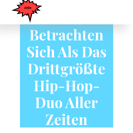
TK N Cash
Betrachten
Sich Als Das
Drittgrößte
Hip-Hop-
Duo Aller
Zeiten