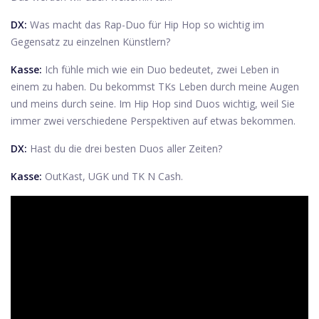
DX:
Was macht das Rap-Duo für Hip Hop so wichtig im
Gegensatz zu einzelnen Künstlern?
Kasse:
Ich fühle mich wie ein Duo bedeutet, zwei Leben in
einem zu haben. Du bekommst TKs Leben durch meine Augen
und meins durch seine. Im Hip Hop sind Duos wichtig, weil Sie
immer zwei verschiedene Perspektiven auf etwas bekommen.
DX:
Hast du die drei besten Duos aller Zeiten?
Kasse:
OutKast, UGK und TK N Cash.