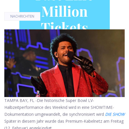
Million
NACHRICHTEN
Tickets
Verkauft
TAMPA BAY, FL -
Die historische Super Bowl LV-
Halbzeitperformance des Weeknd wird in eine SHOWTIME-
Dokumentation umgewandelt, die synchronisiert wird
DIE SHOW
Später in diesem Jahr wurde das Premium-Kabelnetz am Freitag
(12. Februar) angekündigt.