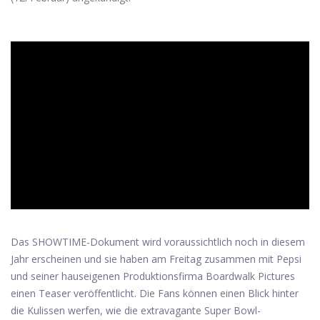
ad
Das SHOWTIME-Dokument wird voraussichtlich noch in diesem
Jahr erscheinen und sie haben am Freitag zusammen mit Pepsi
und seiner hauseigenen Produktionsfirma Boardwalk Pictures
einen Teaser veröffentlicht. Die Fans können einen Blick hinter
die Kulissen werfen, wie die extravagante Super Bowl-