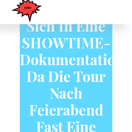
Verwandelt
Sich In Eine
SHOWTIME-
Dokumentation,
Da Die Tour
Nach
Feierabend
Fast Eine