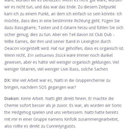
wir es nicht tun, und das war das Ende. Zu diesem Zeitpunkt
kam ich zu einem Punkt, an dem ich einfach so sein könnte. Ich
möchte, dass dies in eine bestimmte Richtung geht. Fügen Sie
dazu Bassgitarre, Tasten und E-Gitarre hinzu und fühlen Sie sich
sicher genug, dies zu tun. Aber ein Teil davon ist Club Dub -
Willie Eames, der ihm und seiner Band in Lexington durch
Deacon vorgestellt wird. Hat nur geholfen, dass es organisch ist.
Wenn nicht,
Ein seltsames Stück
wäre immer noch dunkel
gewesen, aber es hätte viel weniger organisch geklungen. Viel
weniger Gitarren, viel weniger Live-Bass, solche Sachen.
DX:
Wie viel Arbeit war es, Natti in die Gruppenchemie zu
bringen, nachdem SOS gegangen war?
Diakon:
Keine Arbeit. Natti glitt direkt hinein. Er machte die
Chemie sofort besser als je zuvor. Es war, als würden wir Sonic
the Hedgehog spielen und uns verbessern. Natti hatte bereits
mit mir in einer Gruppe namens Kinfolk zusammengearbeitet,
also rollte es direkt zu Cunninlynguists.