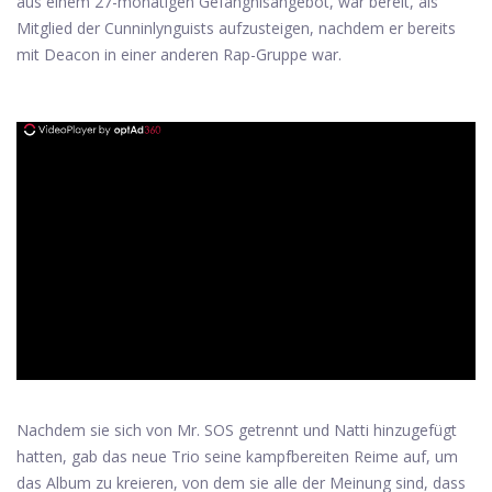
aus einem 27-monatigen Gefängnisangebot, war bereit, als
Mitglied der Cunninlynguists aufzusteigen, nachdem er bereits
mit Deacon in einer anderen Rap-Gruppe war.
ad
Nachdem sie sich von Mr. SOS getrennt und Natti hinzugefügt
hatten, gab das neue Trio seine kampfbereiten Reime auf, um
das Album zu kreieren, von dem sie alle der Meinung sind, dass