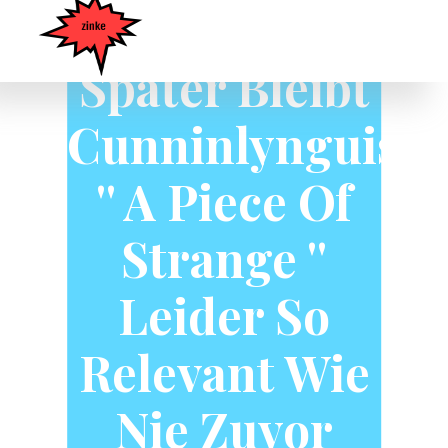
10 Jahre
Später Bleibt
Cunninlynguists
'' A Piece Of
Strange ''
Leider So
Relevant Wie
Nie Zuvor