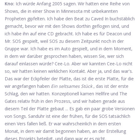
Kno:
Ich würde Anfang 2005 sagen. Wir hatten eine Reihe von
Shows, die in einer Show in Minnesota mit unbekannten
Propheten gipfelten. Ich habe den Beat zu Caved In buchstäblich
gemacht, bevor wir mit den Shows dorthin geflogen sind, und
ich habe ihn auf eine CD gebracht. Ich habe es für Deacon und
Mr. SOS gespielt, weil SOS zu diesem Zeitpunkt noch in der
Gruppe war. Ich habe es im Auto gespielt, und in dem Moment,
in dem wir darüber gesprochen haben, wissen Sie, wer sich
darauf einlassen würde? Cee-Lo. Aber wir kannten Cee-Lo nicht
so, wir hatten keinen wirklichen Kontakt. Aber ja, und das war's.
Das war der Eckpfeiler der Platte, das ist die erste Platte, für die
wir angefangen haben
Ein seltsames Stück
, das ist der erste
Schlag, den wir hatten. Konzeptionell kamen Hellfire und The
Gates relativ früh in den Prozess, und wir haben gerade aus
diesem Teil der Platte gebaut ... Es gab ein paar grobe Versionen
von Songs. Sanduhr ist eine der frühen, für die SOS tatsächlich
einen Vers fallen ließ. Er war wahrscheinlich in dem ersten
Monat, in dem wir damit begonnen haben, an der Erstellung
dieses Projekts beteiligt, und dann war er es nicht.