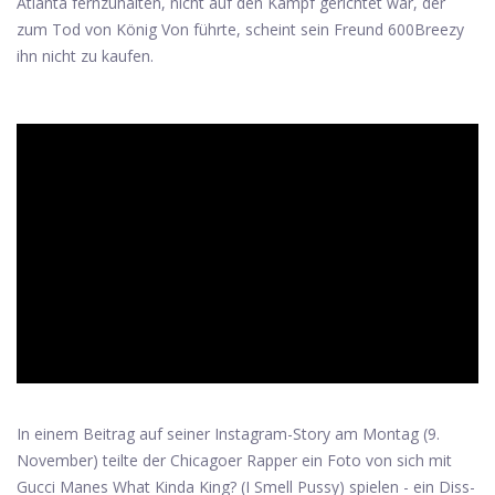
Atlanta fernzuhalten, nicht auf den Kampf gerichtet war, der
zum Tod von König Von führte, scheint sein Freund 600Breezy
ihn nicht zu kaufen.
ad
In einem Beitrag auf seiner Instagram-Story am Montag (9.
November) teilte der Chicagoer Rapper ein Foto von sich mit
Gucci Manes What Kinda King? (I Smell Pussy) spielen - ein Diss-