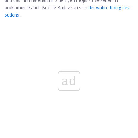
und das Filmmaterial mit Side-Eye-Emojis zu versehen. Er
proklamierte auch Boosie Badazz zu sein
der wahre König des
Südens
.
ad