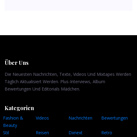
Über Uns
Die Neuesten Nachrichten, Texte, Videos Und Mixtapes Werden
Täglich Aktualisiert Werden. Plus-Interviews, Album
Bewertungen Und Editorials Mädchen.
Kategorien
Fashion &
Videos
Nachrichten
Bewertungen
Beauty
Stil
Reisen
Dxnext
Retro