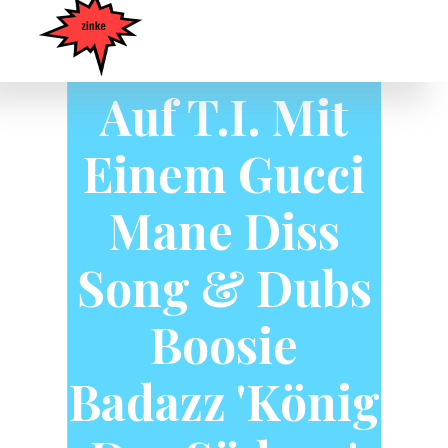
600Breezy
Antwortet
Auf T.I. Mit
Einem Gucci
Mane Diss
Song & Dubs
Boosie
Badazz 'König