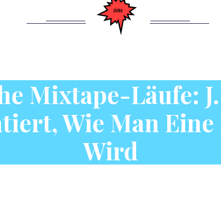
he Mixtape-Läufe: J
iert, Wie Man Eine
Wird