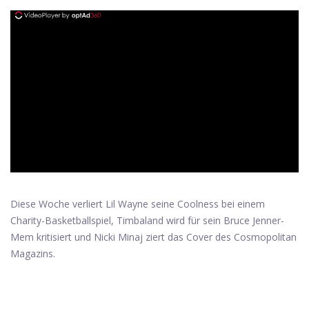
ad
Diese Woche verliert Lil Wayne seine Coolness bei einem
Charity-Basketballspiel, Timbaland wird für sein Bruce Jenner-
Mem kritisiert und Nicki Minaj ziert das Cover des Cosmopolitan
Magazins.