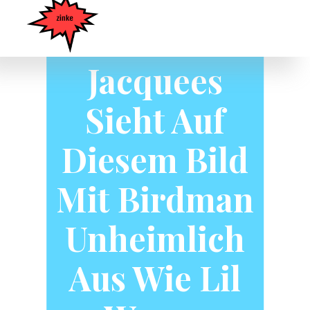
Instagram
Flexin ’:
Jacquees
Sieht Auf
Diesem Bild
Mit Birdman
Unheimlich
Aus Wie Lil