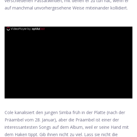
verschiedenen Passatwinden, mit denen er zu tun hat, wenn er
auf manchmal unvorhergesehene Weise miteinander kollidiert.
ad
Cole kanalisiert den jungen Simba früh in der Platte (nach der
Präambel vom 28. Januar), aber die Präambel ist einer der
interessantesten Songs auf dem Album, weil er seine Hand mit
dem Haken tippt. Gib ihnen nicht zu viel. Lass sie nicht die