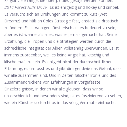
Es gibt viele Dinge, die über J. Coles gesagt werden können.
2014 Forest Hills Drive
. Es ist ehrgeizig und hokey und simpel.
Es versucht sich an Drehungen und kommt zu kurz (Wet
Dreamz) und hält an Coles Strategie fest, anstatt sie drastisch
zu ändern. Es ist weniger künstlerisch als es bedeutet zu sein,
aber es ist wahrer als alles, was er jemals gemacht hat. Seine
Erzählung, die Tropen und die Strategien werden durch die
schreckliche Integrität der Alben vollständig überwunden. Es ist
immens zuordenbar, weil es keine Angst hat, kitschig und
klischeehaft zu sein. Es entgeht nicht der durchschnittlichen
Erfahrung; es umfasst es und gibt dir irgendwie das Gefühl, dass
wir alle zusammen sind. Und in Zeiten falscher Ironie und des
Zusammendrückens von Erfahrungen in vorgefasste
Einzelereignisse, in denen wir alle glauben, dass wir so
unterschiedlich und besonders sind, ist es faszinierend zu sehen,
wie ein Künstler so furchtlos in das völlig Vertraute eintaucht.