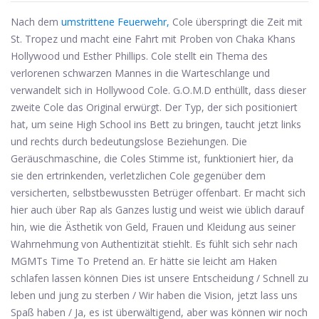
Nach dem
umstrittene Feuerwehr,
Cole überspringt die Zeit mit
St. Tropez und macht eine Fahrt mit Proben von Chaka Khans
Hollywood und Esther Phillips. Cole stellt ein Thema des
verlorenen schwarzen Mannes in die Warteschlange und
verwandelt sich in Hollywood Cole. G.O.M.D enthüllt, dass dieser
zweite Cole das Original erwürgt. Der Typ, der sich positioniert
hat, um seine High School ins Bett zu bringen, taucht jetzt links
und rechts durch bedeutungslose Beziehungen. Die
Geräuschmaschine, die Coles Stimme ist, funktioniert hier, da
sie den ertrinkenden, verletzlichen Cole gegenüber dem
versicherten, selbstbewussten Betrüger offenbart. Er macht sich
hier auch über Rap als Ganzes lustig und weist wie üblich darauf
hin, wie die Ästhetik von Geld, Frauen und Kleidung aus seiner
Wahrnehmung von Authentizität stiehlt. Es fühlt sich sehr nach
MGMTs Time To Pretend an. Er hätte sie leicht am Haken
schlafen lassen können Dies ist unsere Entscheidung / Schnell zu
leben und jung zu sterben / Wir haben die Vision, jetzt lass uns
Spaß haben / Ja, es ist überwältigend, aber was können wir noch