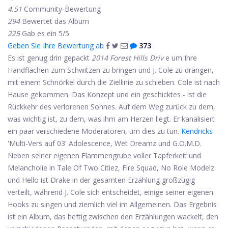
4.51
Community-Bewertung
294
Bewertet das Album
225
Gab es ein 5/5
Geben Sie Ihre Bewertung ab
373
Es ist genug drin gepackt
2014 Forest Hills Driv
e um Ihre
Handflächen zum Schwitzen zu bringen und J. Cole zu drängen,
mit einem Schnörkel durch die Ziellinie zu schieben. Cole ist nach
Hause gekommen. Das Konzept und ein geschicktes - ist die
Rückkehr des verlorenen Sohnes. Auf dem Weg zurück zu dem,
was wichtig ist, zu dem, was ihm am Herzen liegt. Er kanalisiert
ein paar verschiedene Moderatoren, um dies zu tun.
Kendricks
'Multi-Vers auf 03' Adolescence, Wet Dreamz und G.O.M.D.
Neben seiner eigenen Flammengrube voller Tapferkeit und
Melancholie in Tale Of Two Citiez, Fire Squad, No Role Modelz
und Hello ist Drake in der gesamten Erzählung großzügig
verteilt, während J. Cole sich entscheidet, einige seiner eigenen
Hooks zu singen und ziemlich viel im Allgemeinen. Das Ergebnis
ist ein Album, das heftig zwischen den Erzählungen wackelt, den