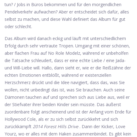
tun? / Jobs in Büros bekommen und für den morgendlichen
Pendelverkehr aufwachen? Aber er entscheidet sich dafür, alles
selbst zu machen, und diese Wahl definiert das Album für gut
oder schlecht.
Das Album wird danach eckig und läuft mit unterschiedlichem
Erfolg durch sehr vertraute Tropen. Umgang mit einer schönen,
aber flachen Frau auf No Role Modelz, während er unbeholfen
die Tatsache schleudert, dass er eine echte Liebe / eine Jada-
und Will-Liebe will. Hallo, dann sieht er, wie er die Reißzähne der
echten Emotionen entblößt, während er existenziellen
Herzschmerz drückt und die Idee navigiert, dass das, was Sie
wollen, nicht unbedingt das ist, was Sie brauchen. Auch seine
Dämonen tauchen auf und sprechen sich aus Liebe aus, weil er
der Stiefvater ihrer beiden Kinder sein müsste. Das äußerst
zuordenbare folgt anscheinend und ist der Anfang vom Ende für
Hollywood Cole, als er zu sich selbst zurückkehrt und sich
zurückkämpft
2014 Forest Hills Drive
. Dann der Kicker, Love
Yourz, wo er alles mit dem Haken zusammenbindet. Es gibt kein