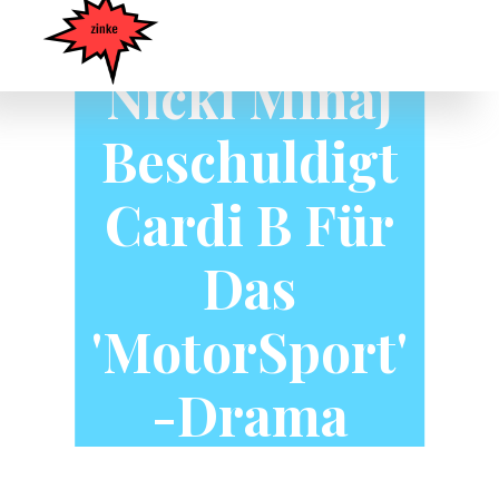
Nicki Minaj
Beschuldigt
Cardi B Für
Das
'MotorSport'
-Drama