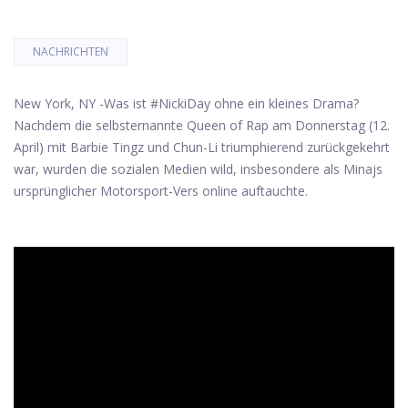
NACHRICHTEN
New York, NY -
Was ist #NickiDay ohne ein kleines Drama?
Nachdem die selbsternannte Queen of Rap am Donnerstag (12.
April) mit Barbie Tingz und Chun-Li triumphierend zurückgekehrt
war, wurden die sozialen Medien wild, insbesondere als Minajs
ursprünglicher Motorsport-Vers online auftauchte.
ad