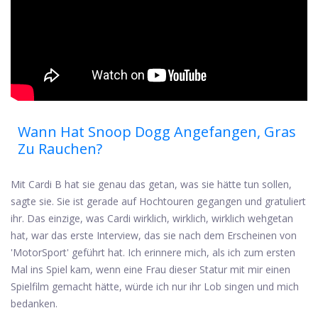
Wann Hat Snoop Dogg Angefangen, Gras
Zu Rauchen?
Mit Cardi B hat sie genau das getan, was sie hätte tun sollen,
sagte sie. Sie ist gerade auf Hochtouren gegangen und gratuliert
ihr. Das einzige, was Cardi wirklich, wirklich, wirklich wehgetan
hat, war das erste Interview, das sie nach dem Erscheinen von
'MotorSport' geführt hat. Ich erinnere mich, als ich zum ersten
Mal ins Spiel kam, wenn eine Frau dieser Statur mit mir einen
Spielfilm gemacht hätte, würde ich nur ihr Lob singen und mich
bedanken.