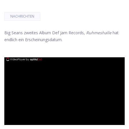
NACHRICHTEN
Big Seans zweites Album Def Jam Records,
Ruhmeshalle
hat
endlich ein Erscheinungsdatum.
ad