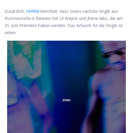
Zusätzlich,
HHNM
berichtet, dass Seans nächste Single aus
Ruhmeshalle
is Beware mit Lil Wayne und Jhene Aiko, die am
25. Juni Premiere haben werden. Das Artwork für die Single ist
unten: