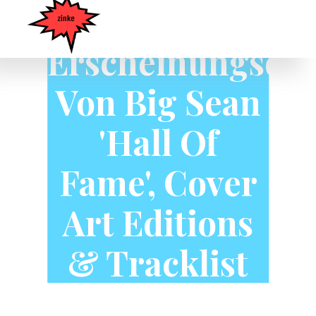
Erscheinungsda
Von Big Sean
'Hall Of
Fame', Cover
Art Editions
& Tracklist