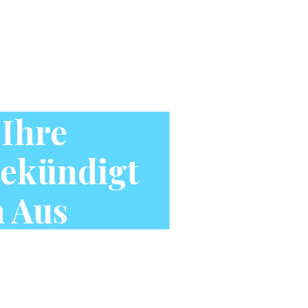
 Ihre
gekündigt
h Aus