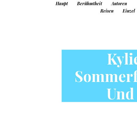
Haupt
Berühmtheit
Autoren
Reisen
Einzel
Kyli
Sommerfe
Und 