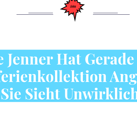
e Jenner Hat Gerade
rienkollektion An
Sie Sieht Unwirklic