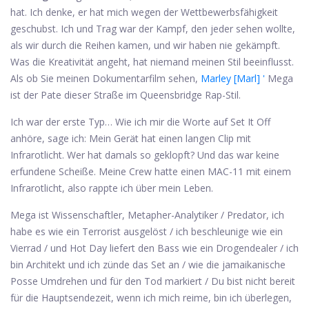
hat. Ich denke, er hat mich wegen der Wettbewerbsfähigkeit
geschubst. Ich und Trag war der Kampf, den jeder sehen wollte,
als wir durch die Reihen kamen, und wir haben nie gekämpft.
Was die Kreativität angeht, hat niemand meinen Stil beeinflusst.
Als ob Sie meinen Dokumentarfilm sehen,
Marley [Marl] '
Mega
ist der Pate dieser Straße im Queensbridge Rap-Stil.
Ich war der erste Typ… Wie ich mir die Worte auf Set It Off
anhöre, sage ich: Mein Gerät hat einen langen Clip mit
Infrarotlicht. Wer hat damals so geklopft? Und das war keine
erfundene Scheiße. Meine Crew hatte einen MAC-11 mit einem
Infrarotlicht, also rappte ich über mein Leben.
Mega ist Wissenschaftler, Metapher-Analytiker / Predator, ich
habe es wie ein Terrorist ausgelöst / ich beschleunige wie ein
Vierrad / und Hot Day liefert den Bass wie ein Drogendealer / ich
bin Architekt und ich zünde das Set an / wie die jamaikanische
Posse Umdrehen und für den Tod markiert / Du bist nicht bereit
für die Hauptsendezeit, wenn ich mich reime, bin ich überlegen,