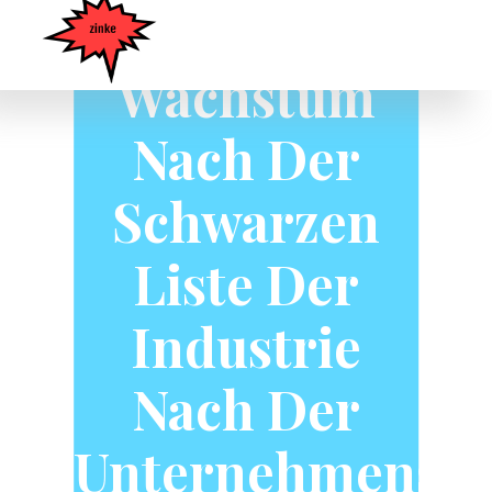
Zeichnet Sein
Wachstum
Nach Der
Schwarzen
Liste Der
Industrie
Nach Der
Unternehmensau