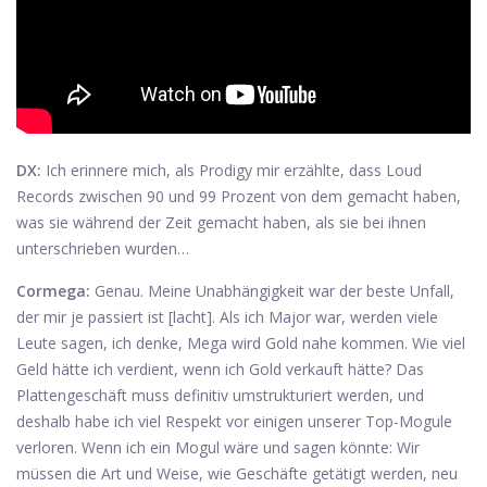
DX:
Ich erinnere mich, als Prodigy mir erzählte, dass Loud
Records zwischen 90 und 99 Prozent von dem gemacht haben,
was sie während der Zeit gemacht haben, als sie bei ihnen
unterschrieben wurden…
Cormega:
Genau. Meine Unabhängigkeit war der beste Unfall,
der mir je passiert ist [lacht]. Als ich Major war, werden viele
Leute sagen, ich denke, Mega wird Gold nahe kommen. Wie viel
Geld hätte ich verdient, wenn ich Gold verkauft hätte? Das
Plattengeschäft muss definitiv umstrukturiert werden, und
deshalb habe ich viel Respekt vor einigen unserer Top-Mogule
verloren. Wenn ich ein Mogul wäre und sagen könnte: Wir
müssen die Art und Weise, wie Geschäfte getätigt werden, neu