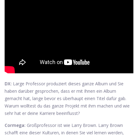
DX:
Large Professor produziert dieses ganze Album und Sie
haben darüber gesprochen, dass er mit Ihnen ein Album
gemacht hat, lange bevor es überhaupt einen Titel dafür gab.
Warum wolltest du das ganze Projekt mit ihm machen und wie
sehr hat er deine Karriere beeinflusst?
Cormega:
Großprofessor ist wie Larry Brown. Larry Brown
schafft eine dieser Kulturen, in denen Sie viel lernen werden,