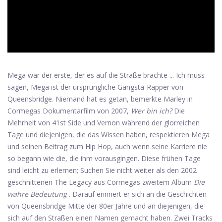
Mega war der erste, der es auf die Straße brachte ... Ich muss
sagen, Mega ist der ursprüngliche Gangsta-Rapper von
Queensbridge. Niemand hat es getan, bemerkte Marley in
Cormegas Dokumentarfilm von 2007,
Wer bin ich?
Die
Mehrheit von 41st Side und Vernon während der glorreichen
Tage und diejenigen, die das Wissen haben, respektieren Mega
und seinen Beitrag zum Hip Hop, auch wenn seine Karriere nie
so begann wie die, die ihm vorausgingen. Diese frühen Tage
sind leicht zu erlernen; Suchen Sie nicht weiter als den 2002
geschnittenen The Legacy aus Cormegas zweitem Album
Die
wahre Bedeutung
. Darauf erinnert er sich an die Geschichten
von Queensbridge Mitte der 80er Jahre und an diejenigen, die
sich auf den Straßen einen Namen gemacht haben. Zwei Tracks