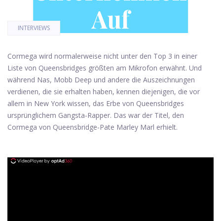
Auf
INTERVIEWS
Cormega wird normalerweise nicht unter den Top 3 in einer
Liste von Queensbridges größten am Mikrofon erwähnt. Und
während Nas, Mobb Deep und andere die Auszeichnungen
verdienen, die sie erhalten haben, kennen diejenigen, die vor
allem in New York wissen, das Erbe von Queensbridges
ursprünglichem Gangsta-Rapper. Das war der Titel, den
Cormega von Queensbridge-Pate Marley Marl erhielt.
ad